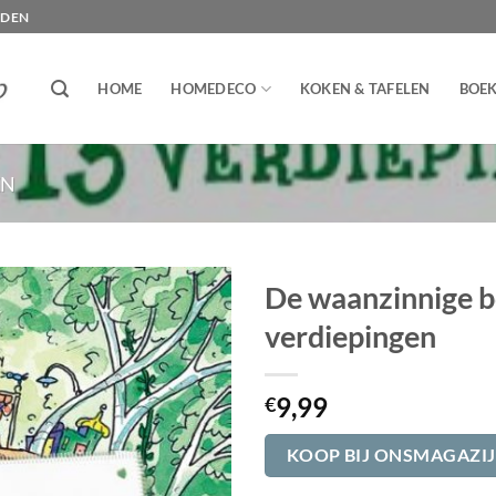
NDEN
HOME
HOMEDECO
KOKEN & TAFELEN
BOE
EN
De waanzinnige 
verdiepingen
9,99
€
KOOP BIJ ONSMAGAZI