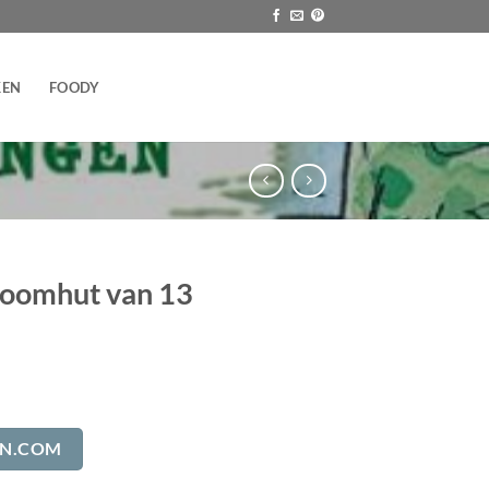
KEN
FOODY
boomhut van 13
JN.COM