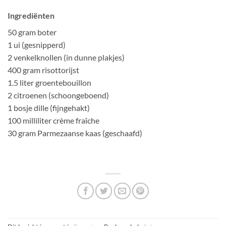
Ingrediënten
50 gram boter
1 ui (gesnipperd)
2 venkelknollen (in dunne plakjes)
400 gram risottorijst
1.5 liter groentebouillon
2 citroenen (schoongeboend)
1 bosje dille (fijngehakt)
100 milliliter crème fraîche
30 gram Parmezaanse kaas (geschaafd)