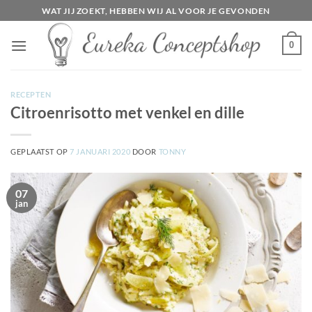
Ga
WAT JIJ ZOEKT, HEBBEN WIJ AL VOOR JE GEVONDEN
naar
inhoud
0
RECEPTEN
Citroenrisotto met venkel en dille
GEPLAATST OP
7 JANUARI 2020
DOOR
TONNY
07
jan