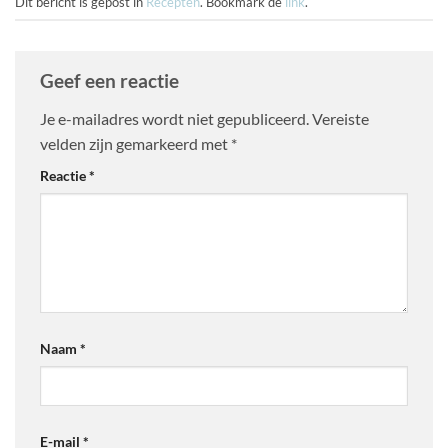
Dit bericht is gepost in
Recepten
. Bookmark de
link
.
Geef een reactie
Je e-mailadres wordt niet gepubliceerd.
Vereiste
velden zijn gemarkeerd met
*
Reactie
*
Naam
*
E-mail
*