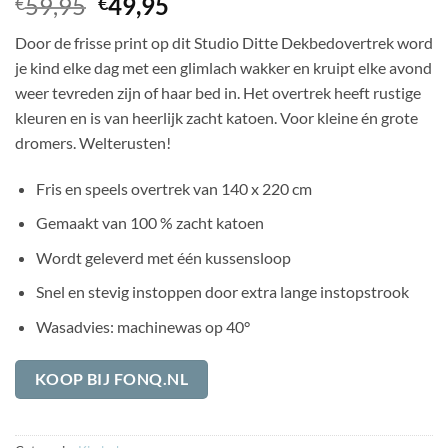
Oorspronkelijke
Huidige
59,95
49,95
€
€
prijs
prijs
Door de frisse print op dit Studio Ditte Dekbedovertrek word
was:
is:
je kind elke dag met een glimlach wakker en kruipt elke avond
€59,95.
€49,95.
weer tevreden zijn of haar bed in. Het overtrek heeft rustige
kleuren en is van heerlijk zacht katoen. Voor kleine én grote
dromers. Welterusten!
Fris en speels overtrek van 140 x 220 cm
Gemaakt van 100 % zacht katoen
Wordt geleverd met één kussensloop
Snel en stevig instoppen door extra lange instopstrook
Wasadvies: machinewas op 40°
KOOP BIJ FONQ.NL