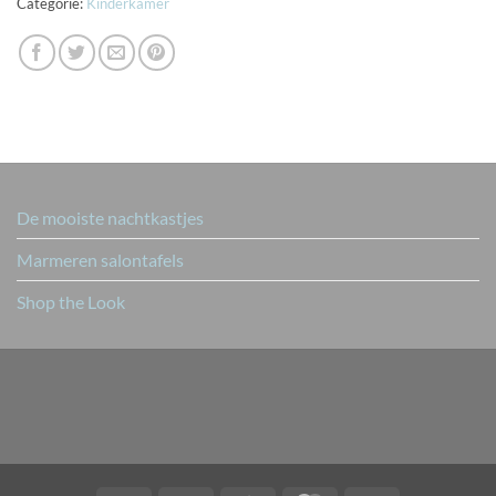
Categorie:
Kinderkamer
De mooiste nachtkastjes
Marmeren salontafels
Shop the Look