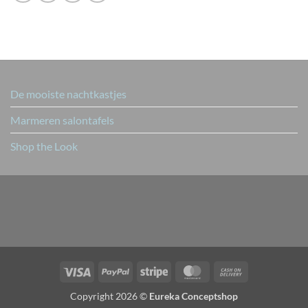
De mooiste nachtkastjes
Marmeren salontafels
Shop the Look
Visa
PayPal
Stripe
MasterCard
Cash
On
Copyright 2026 ©
Eureka Conceptshop
Delivery